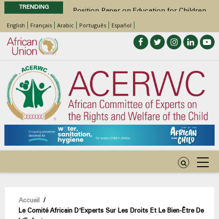
TRENDING
Position Paper on Education for Children
with Disabilities in Africa
English
Français
Arabic
Português
Español
48th Ordinary Session
Call for Side Events during the 48th
Ordinary Session of the ACERWC
Advocacy Factsheet : Climate Change, El
Niño, & Africa’s Children’s Rights to Food &
Water
48th Ordinary Session
Fil
Accueil
/
Le Comité Africain D'Experts Sur Les Droits Et Le Bien-Être De