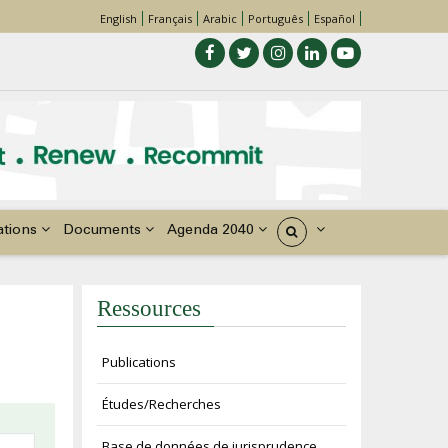
English
Français
Arabic
Português
Español
ations
Documents
Agenda 2040
États
Ressources
Publications
Études/Recherches
Base de données de jurisprudence