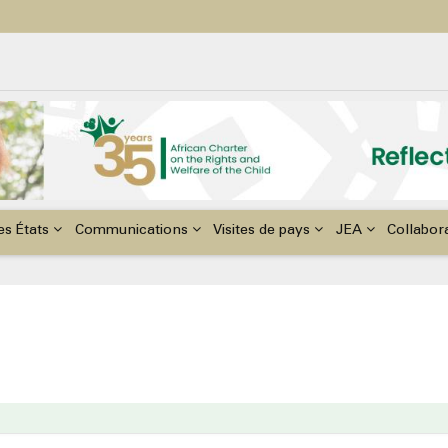
ildren with Disabilities in Africa
48th Ordinary Session of the ACERWC
nge, El Niño, & Africa’s Children’s Rights to Food & Water
es États
Communications
Visites de pays
JEA
Collabor