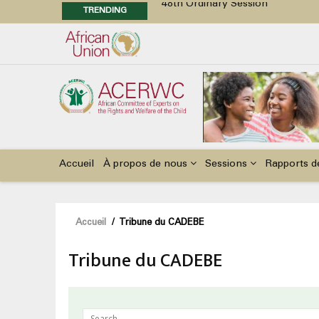
TRENDING
48th Ordinary Session
Position Paper on Education for Ch
Call for Side Events during the 
Advocacy Factsheet : Climate Cha
Main
navigation
Accueil
À propos de nous
Sessions
Rapports d
Fil
Accueil
/
Tribune du CADEBE
d'Ariane
Tribune du CADEBE