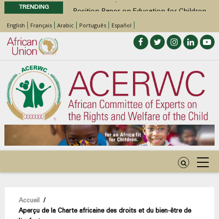
TRENDING
Position Paper on Education for Children
with Disabilities in Africa
English
Français
Arabic
Português
Español
48th Ordinary Session
Call for Side Events during the 48th
Ordinary Session of the ACERWC
Advocacy Factsheet : Climate Change, El
Niño, & Africa’s Children’s Rights to Food &
Water
48th Ordinary Session
Fil
Accueil
/
Aperçu de la Charte africaine des droits et du bien-être de