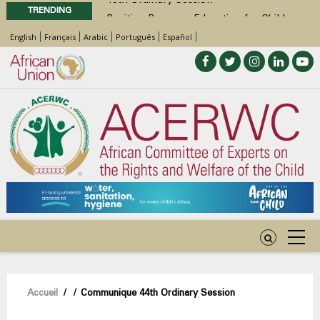
TRENDING
Position Paper on Education for Children
with Disabilities in Africa
English
Français
Arabic
Português
Español
48th Ordinary Session
Call for Side Events during the 48th
Ordinary Session of the ACERWC
Advocacy Factsheet : Climate Change, El
Niño, & Africa’s Children’s Rights to Food &
Water
Fil
Accueil
/
/
Communique 44th Ordinary Session