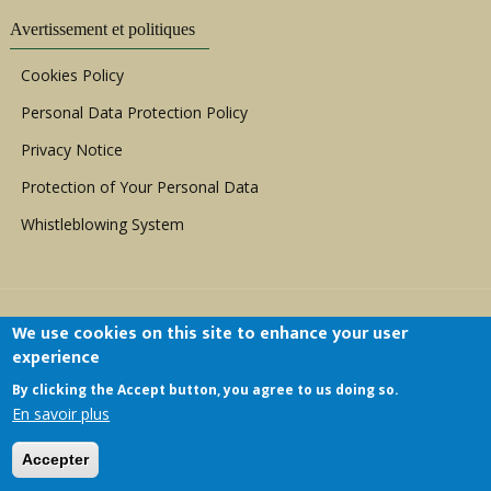
Avertissement et politiques
Cookies Policy
Personal Data Protection Policy
Privacy Notice
Protection of Your Personal Data
Whistleblowing System
We use cookies on this site to enhance your user
experience
By clicking the Accept button, you agree to us doing so.
Copyright © 1999 - 2026 |
ACERWC - African
En savoir plus
Committee of Experts on the Rights and Welfare
of the Child
| All Rights Reserved.
Accepter